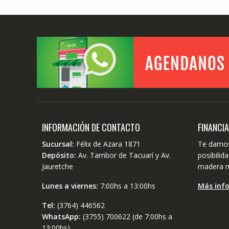
INFORMACIÓN DE CONTACTO
FINANCI
Sucursal:
Félix de Azara 1871
Te damos
Depósito:
Av. Tambor de Tacuarí y Av.
posibili
Jauretche
madera m
Lunes a viernes:
7:00hs a 13:00hs
Más inf
Tel:
(3764) 446562
WhatsApp:
(3755) 700622 (de 7:00hs a
13:00hs)