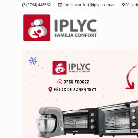
Saltar
(3764) 446562
familiaconfort@iplyc.com.ar
Félix 
contenido