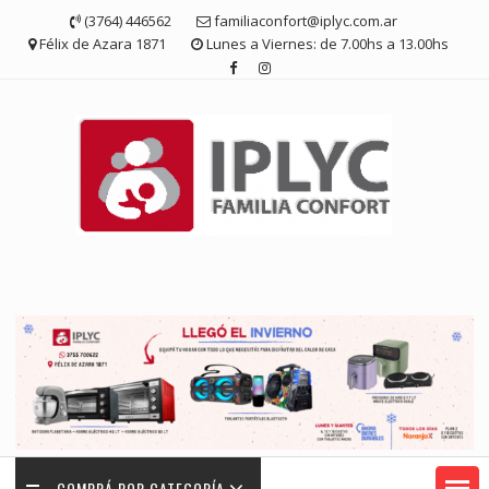
Saltar
(3764) 446562
familiaconfort@iplyc.com.ar
contenido
Félix de Azara 1871
Lunes a Viernes: de 7.00hs a 13.00hs
COMPRÁ POR CATEGORÍA