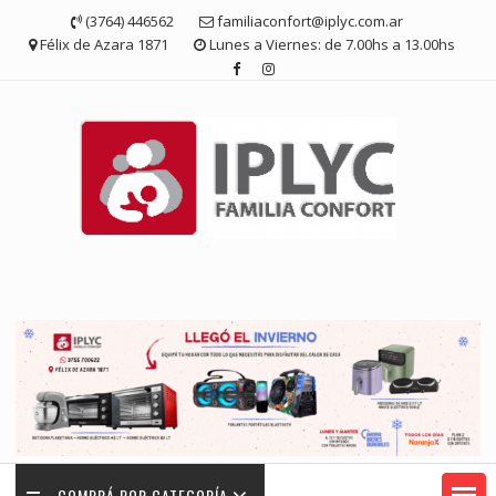
Saltar
(3764) 446562
familiaconfort@iplyc.com.ar
contenido
Félix de Azara 1871
Lunes a Viernes: de 7.00hs a 13.00hs
COMPRÁ POR CATEGORÍA