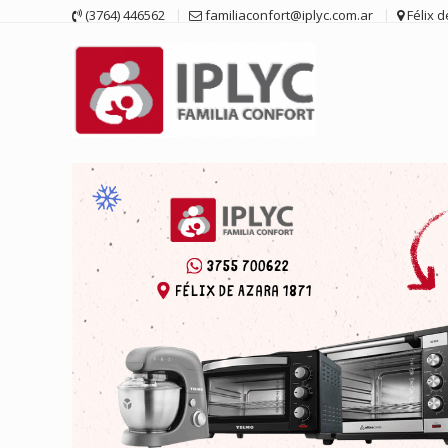
Saltar
(3764) 446562
familiaconfort@iplyc.com.ar
Félix 
contenido