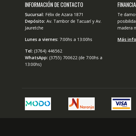
INFORMACIÓN DE CONTACTO
FINANCI
Sucursal:
Félix de Azara 1871
Te damos
Depósito:
Av. Tambor de Tacuarí y Av.
posibili
Jauretche
madera m
Lunes a viernes:
7:00hs a 13:00hs
Más inf
Tel:
(3764) 446562
WhatsApp:
(3755) 700622 (de 7:00hs a
13:00hs)