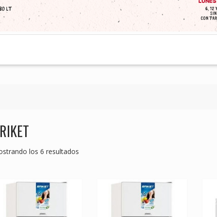
RIKET
Ordenado
strando los 6 resultados
por
los
últimos