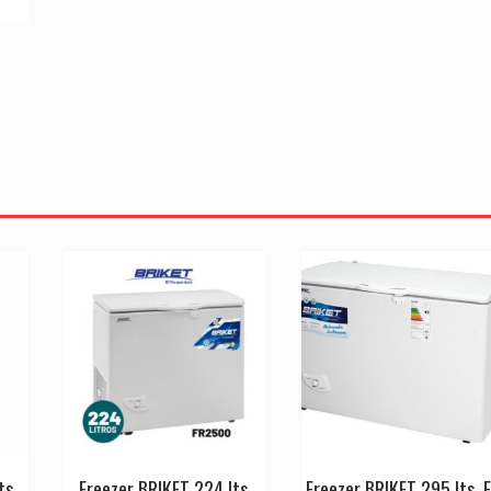
ts.
Freezer BRIKET 224 lts.
Freezer BRIKET 295 lts. F