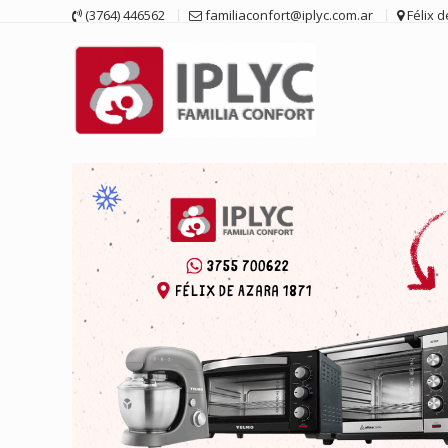
Saltar
(3764) 446562
familiaconfort@iplyc.com.ar
Félix 
contenido