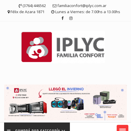
Saltar
(3764) 446562
familiaconfort@iplyc.com.ar
contenido
Félix de Azara 1871
Lunes a Viernes: de 7.00hs a 13.00hs
COMPRÁ POR CATEGORÍA