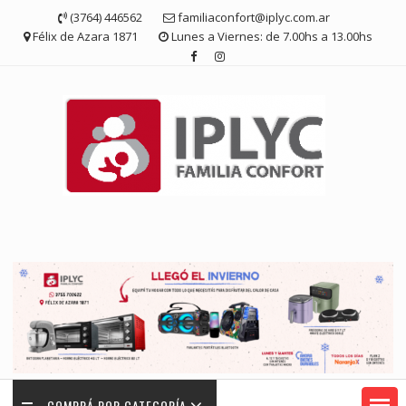
Saltar
(3764) 446562
familiaconfort@iplyc.com.ar
contenido
Félix de Azara 1871
Lunes a Viernes: de 7.00hs a 13.00hs
COMPRÁ POR CATEGORÍA