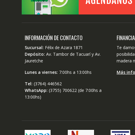
INFORMACIÓN DE CONTACTO
FINANCI
Sucursal:
Félix de Azara 1871
Te damos
Depósito:
Av. Tambor de Tacuarí y Av.
posibili
Jauretche
madera m
Lunes a viernes:
7:00hs a 13:00hs
Más inf
Tel:
(3764) 446562
WhatsApp:
(3755) 700622 (de 7:00hs a
13:00hs)