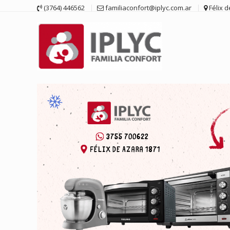
Saltar
(3764) 446562
familiaconfort@iplyc.com.ar
Félix 
contenido