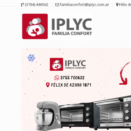
Saltar
(3764) 446562
familiaconfort@iplyc.com.ar
Félix 
contenido