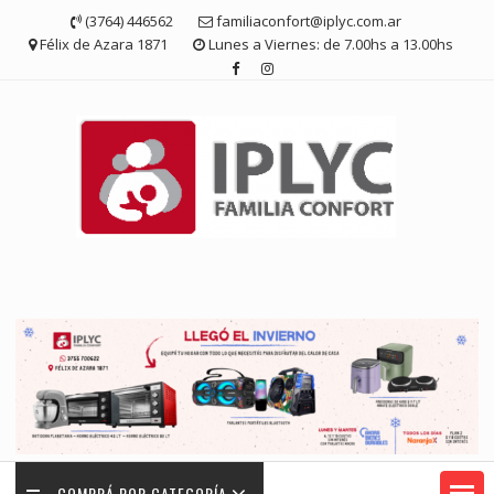
Saltar
(3764) 446562
familiaconfort@iplyc.com.ar
contenido
Félix de Azara 1871
Lunes a Viernes: de 7.00hs a 13.00hs
COMPRÁ POR CATEGORÍA