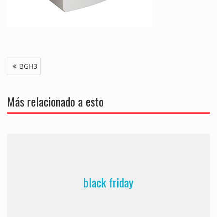
Navegación
BGH3
de
entradas
Más relacionado a esto
black friday