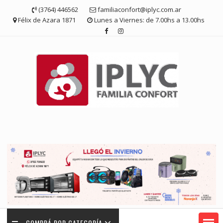
Saltar
(3764) 446562
familiaconfort@iplyc.com.ar
contenido
Félix de Azara 1871
Lunes a Viernes: de 7.00hs a 13.00hs
COMPRÁ POR CATEGORÍA