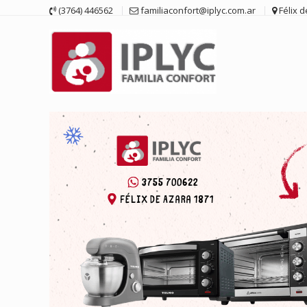
Saltar
(3764) 446562
familiaconfort@iplyc.com.ar
Félix 
contenido