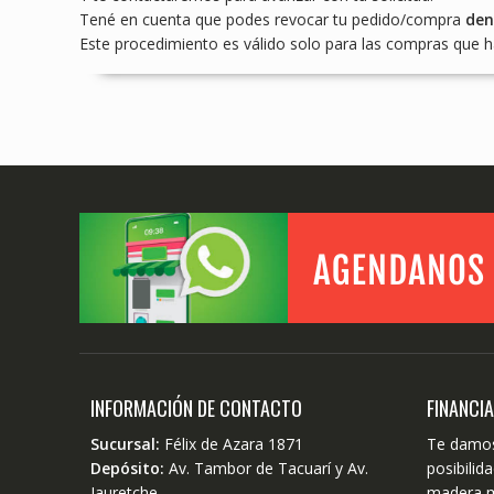
Tené en cuenta que podes revocar tu pedido/compra
den
Este procedimiento es válido solo para las compras que ha
INFORMACIÓN DE CONTACTO
FINANCI
Sucursal:
Félix de Azara 1871
Te damos
Depósito:
Av. Tambor de Tacuarí y Av.
posibili
Jauretche
madera m