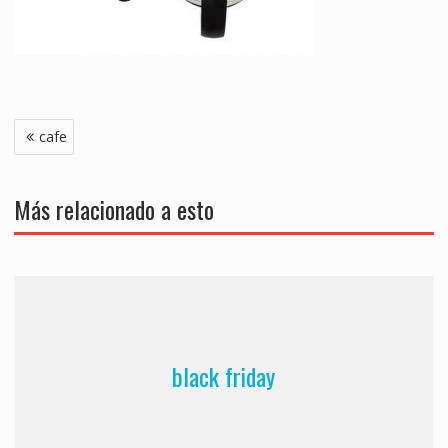
Navegación
cafe
de
entradas
Más relacionado a esto
black friday