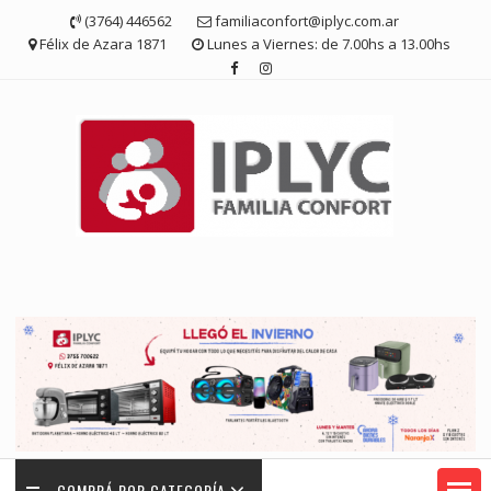
Saltar
(3764) 446562
familiaconfort@iplyc.com.ar
contenido
Félix de Azara 1871
Lunes a Viernes: de 7.00hs a 13.00hs
COMPRÁ POR CATEGORÍA