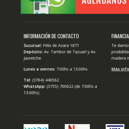
INFORMACIÓN DE CONTACTO
FINANCI
Sucursal:
Félix de Azara 1871
Te damos
Depósito:
Av. Tambor de Tacuarí y Av.
posibili
Jauretche
madera m
Lunes a viernes:
7:00hs a 13:00hs
Más inf
Tel:
(3764) 446562
WhatsApp:
(3755) 700622 (de 7:00hs a
13:00hs)