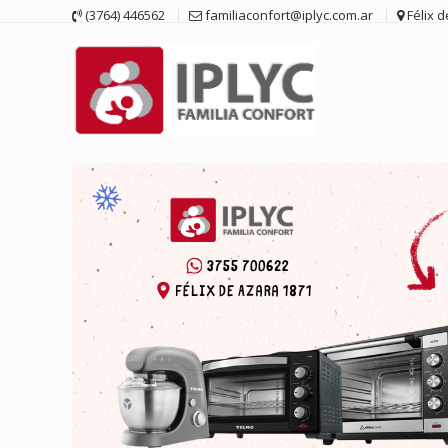
Saltar
(3764) 446562
familiaconfort@iplyc.com.ar
Félix 
contenido