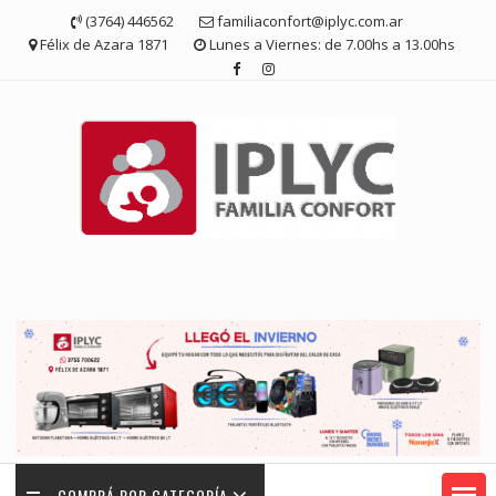
Saltar
(3764) 446562
familiaconfort@iplyc.com.ar
contenido
Félix de Azara 1871
Lunes a Viernes: de 7.00hs a 13.00hs
COMPRÁ POR CATEGORÍA