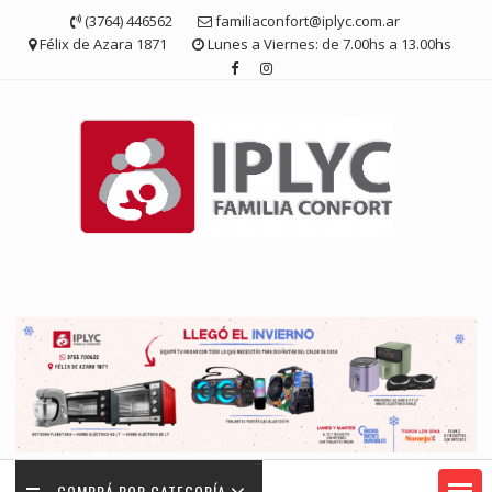
Saltar
(3764) 446562
familiaconfort@iplyc.com.ar
contenido
Félix de Azara 1871
Lunes a Viernes: de 7.00hs a 13.00hs
COMPRÁ POR CATEGORÍA