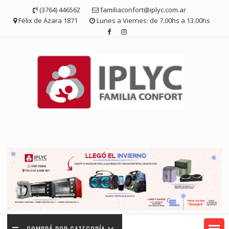
Saltar
(3764) 446562
familiaconfort@iplyc.com.ar
contenido
Félix de Azara 1871
Lunes a Viernes: de 7.00hs a 13.00hs
COMPRÁ POR CATEGORÍA