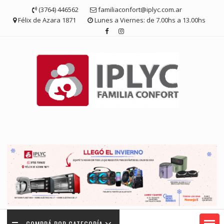
Saltar
(3764) 446562
familiaconfort@iplyc.com.ar
contenido
Félix de Azara 1871
Lunes a Viernes: de 7.00hs a 13.00hs
COMPRÁ POR CATEGORÍA