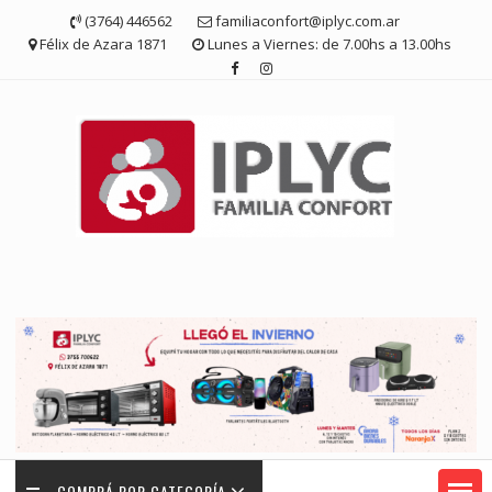
Saltar
(3764) 446562
familiaconfort@iplyc.com.ar
contenido
Félix de Azara 1871
Lunes a Viernes: de 7.00hs a 13.00hs
COMPRÁ POR CATEGORÍA