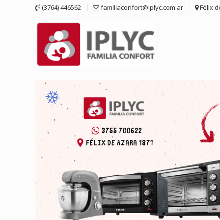
Saltar
(3764) 446562
familiaconfort@iplyc.com.ar
Félix 
contenido