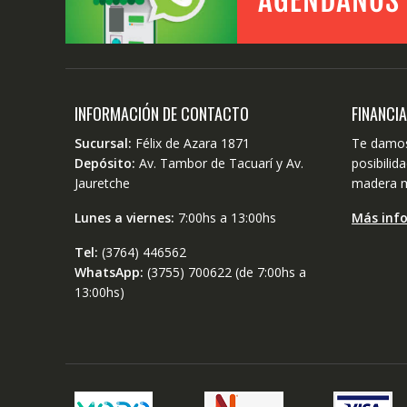
INFORMACIÓN DE CONTACTO
FINANCI
Sucursal:
Félix de Azara 1871
Te damos
Depósito:
Av. Tambor de Tacuarí y Av.
posibili
Jauretche
madera m
Lunes a viernes:
7:00hs a 13:00hs
Más inf
Tel:
(3764) 446562
WhatsApp:
(3755) 700622 (de 7:00hs a
13:00hs)