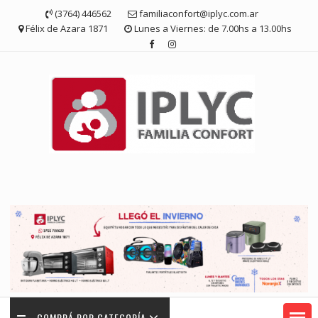
Saltar
(3764) 446562
familiaconfort@iplyc.com.ar
contenido
Félix de Azara 1871
Lunes a Viernes: de 7.00hs a 13.00hs
COMPRÁ POR CATEGORÍA