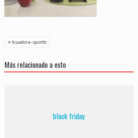
Navegación
licuadora–sportlic
de
entradas
Más relacionado a esto
black friday