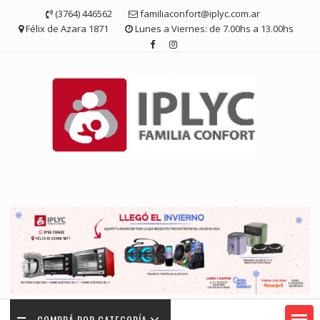
Saltar
(3764) 446562
familiaconfort@iplyc.com.ar
contenido
Félix de Azara 1871
Lunes a Viernes: de 7.00hs a 13.00hs
COMPRÁ POR CATEGORÍA