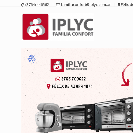
Saltar
(3764) 446562
familiaconfort@iplyc.com.ar
Félix 
contenido