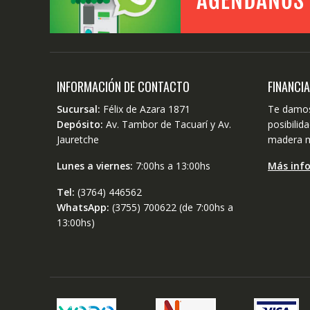
INFORMACIÓN DE CONTACTO
FINANCI
Sucursal:
Félix de Azara 1871
Te damos
Depósito:
Av. Tambor de Tacuarí y Av.
posibili
Jauretche
madera m
Lunes a viernes:
7:00hs a 13:00hs
Más inf
Tel:
(3764) 446562
WhatsApp:
(3755) 700622 (de 7:00hs a
13:00hs)