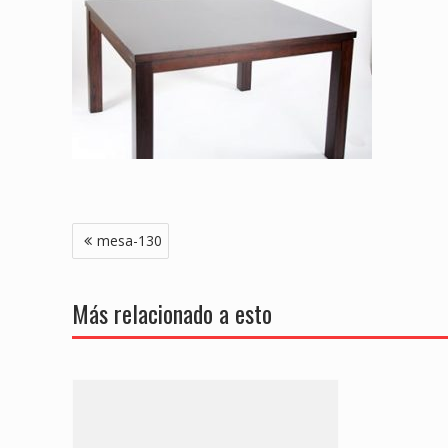
Navegación
mesa-130
de
entradas
Más relacionado a esto