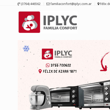
Saltar
(3764) 446562
familiaconfort@iplyc.com.ar
Félix 
contenido