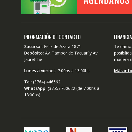
INFORMACIÓN DE CONTACTO
FINANCI
Sucursal:
Félix de Azara 1871
Te damos
Depósito:
Av. Tambor de Tacuarí y Av.
posibili
Jauretche
madera m
Lunes a viernes:
7:00hs a 13:00hs
Más inf
Tel:
(3764) 446562
WhatsApp:
(3755) 700622 (de 7:00hs a
13:00hs)