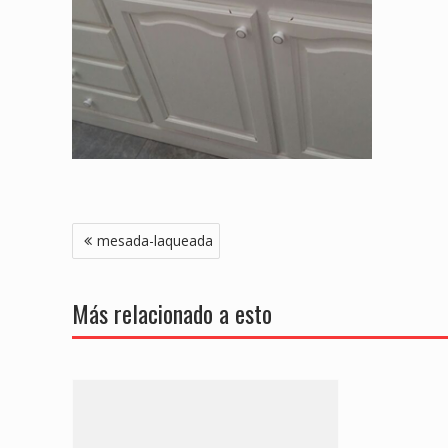
Navegación
mesada-laqueada
de
entradas
Más relacionado a esto