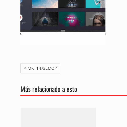
Navegación
MKT1473EMO-1
de
entradas
Más relacionado a esto