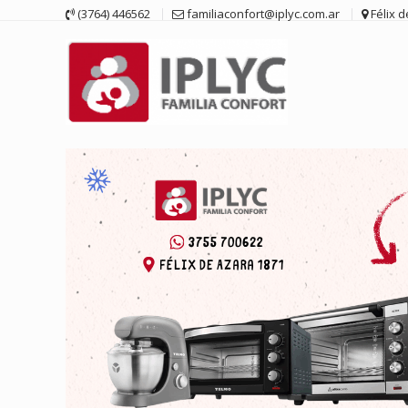
Saltar
(3764) 446562
familiaconfort@iplyc.com.ar
Félix 
contenido