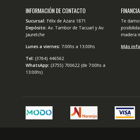
INFORMACIÓN DE CONTACTO
FINANCI
Sucursal:
Félix de Azara 1871
Te damos
Depósito:
Av. Tambor de Tacuarí y Av.
posibili
Jauretche
madera m
Lunes a viernes:
7:00hs a 13:00hs
Más inf
Tel:
(3764) 446562
WhatsApp:
(3755) 700622 (de 7:00hs a
13:00hs)