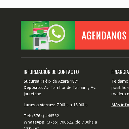
INFORMACIÓN DE CONTACTO
FINANCI
Sucursal:
Félix de Azara 1871
Te damos
Depósito:
Av. Tambor de Tacuarí y Av.
posibili
Jauretche
madera m
Lunes a viernes:
7:00hs a 13:00hs
Más inf
Tel:
(3764) 446562
WhatsApp:
(3755) 700622 (de 7:00hs a
13:00hs)