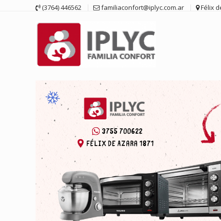
Saltar
(3764) 446562
familiaconfort@iplyc.com.ar
Félix 
contenido