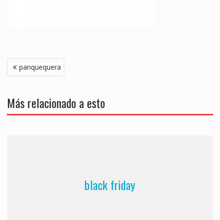
Navegación
panquequera
de
entradas
Más relacionado a esto
black friday