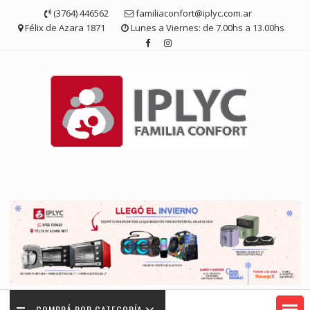
Saltar
(3764) 446562
familiaconfort@iplyc.com.ar
contenido
Félix de Azara 1871
Lunes a Viernes: de 7.00hs a 13.00hs
COMPRÁ POR CATEGORÍA