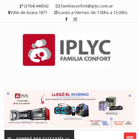
Saltar
(3764) 446562
familiaconfort@iplyc.com.ar
contenido
Félix de Azara 1871
Lunes a Viernes: de 7.00hs a 13.00hs
COMPRÁ POR CATEGORÍA