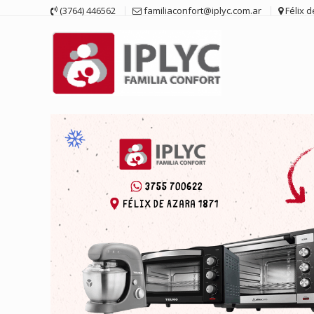
Saltar
(3764) 446562
familiaconfort@iplyc.com.ar
Félix 
contenido