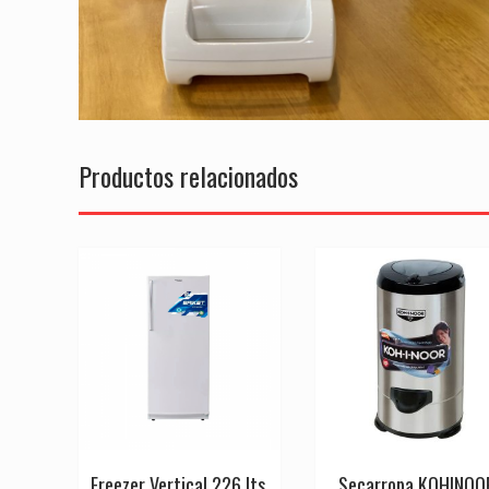
Productos relacionados
Freezer Vertical 226 lts.
Secarropa KOHINOO