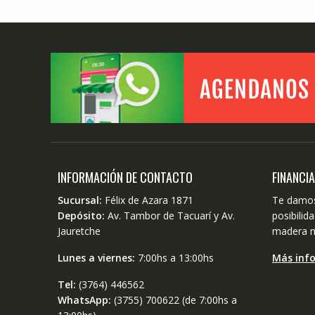
INFORMACIÓN DE CONTACTO
FINANCI
Sucursal:
Félix de Azara 1871
Te damos
Depósito:
Av. Tambor de Tacuarí y Av.
posibili
Jauretche
madera m
Lunes a viernes:
7:00hs a 13:00hs
Más inf
Tel:
(3764) 446562
WhatsApp:
(3755) 700622 (de 7:00hs a