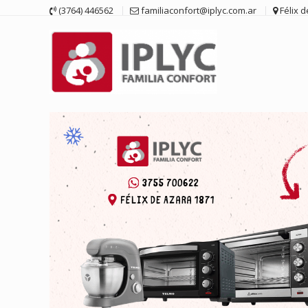
Saltar
(3764) 446562
familiaconfort@iplyc.com.ar
Félix 
contenido