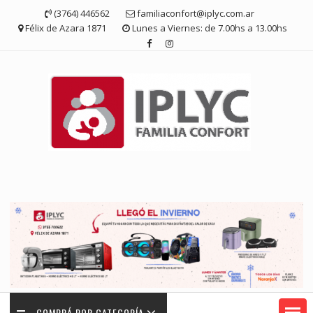
Saltar
(3764) 446562
familiaconfort@iplyc.com.ar
contenido
Félix de Azara 1871
Lunes a Viernes: de 7.00hs a 13.00hs
COMPRÁ POR CATEGORÍA