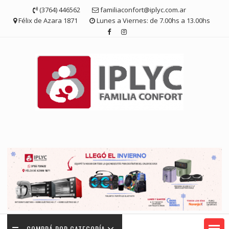
Saltar
(3764) 446562
familiaconfort@iplyc.com.ar
contenido
Félix de Azara 1871
Lunes a Viernes: de 7.00hs a 13.00hs
COMPRÁ POR CATEGORÍA