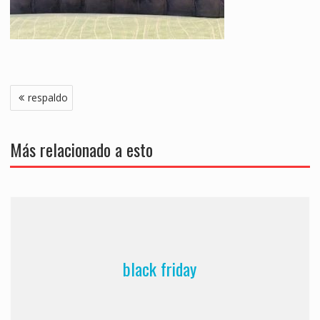
Navegación
respaldo
de
entradas
Más relacionado a esto
black friday