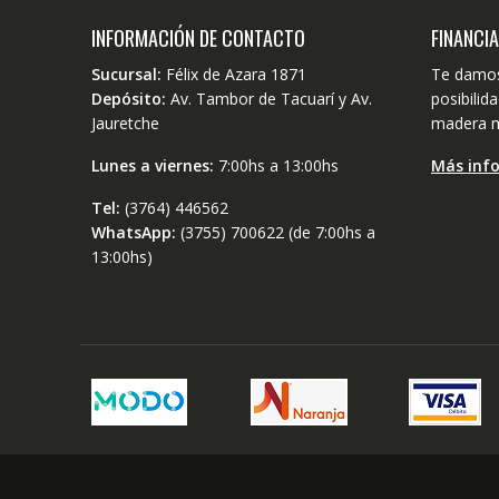
INFORMACIÓN DE CONTACTO
FINANCI
Sucursal:
Félix de Azara 1871
Te damos
Depósito:
Av. Tambor de Tacuarí y Av.
posibili
Jauretche
madera m
Lunes a viernes:
7:00hs a 13:00hs
Más inf
Tel:
(3764) 446562
WhatsApp:
(3755) 700622 (de 7:00hs a
13:00hs)