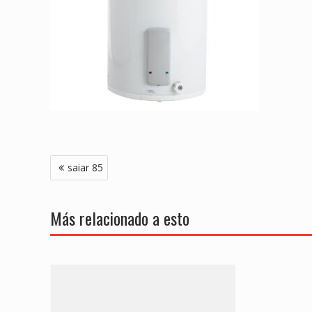
Navegación
saiar 85
de
entradas
Más relacionado a esto