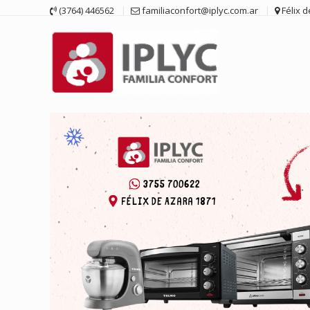
Saltar
(3764) 446562
familiaconfort@iplyc.com.ar
Félix 
contenido