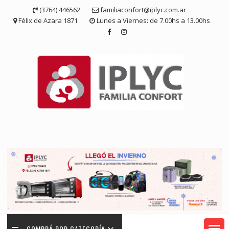
Saltar
(3764) 446562
familiaconfort@iplyc.com.ar
contenido
Félix de Azara 1871
Lunes a Viernes: de 7.00hs a 13.00hs
COMPRÁ POR CATEGORÍA