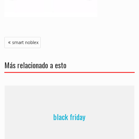
Navegación
smart noblex
de
entradas
Más relacionado a esto
black friday