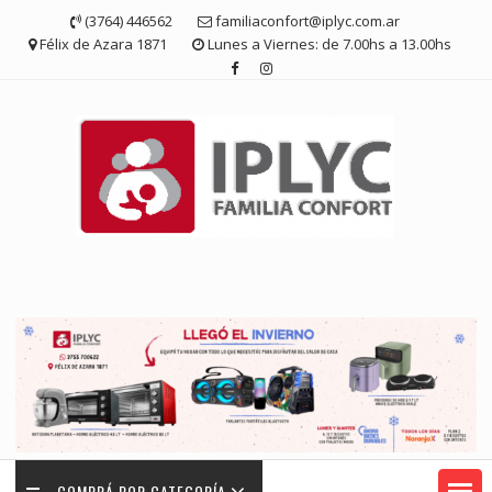
Saltar
(3764) 446562
familiaconfort@iplyc.com.ar
contenido
Félix de Azara 1871
Lunes a Viernes: de 7.00hs a 13.00hs
COMPRÁ POR CATEGORÍA