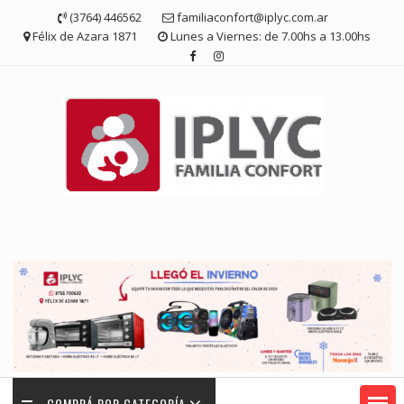
Saltar
(3764) 446562
familiaconfort@iplyc.com.ar
contenido
Félix de Azara 1871
Lunes a Viernes: de 7.00hs a 13.00hs
COMPRÁ POR CATEGORÍA