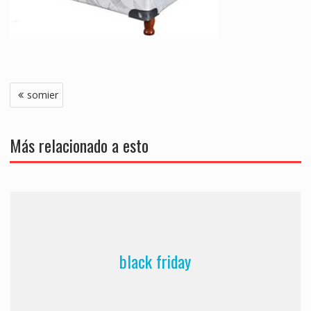
Navegación
somier
de
entradas
Más relacionado a esto
black friday