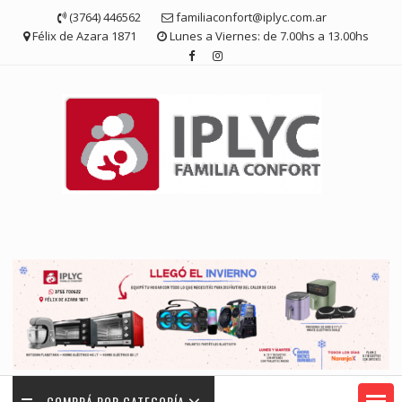
Saltar
(3764) 446562
familiaconfort@iplyc.com.ar
contenido
Félix de Azara 1871
Lunes a Viernes: de 7.00hs a 13.00hs
COMPRÁ POR CATEGORÍA