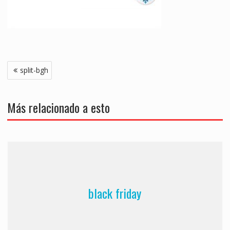
Navegación
split-bgh
de
entradas
Más relacionado a esto
black friday