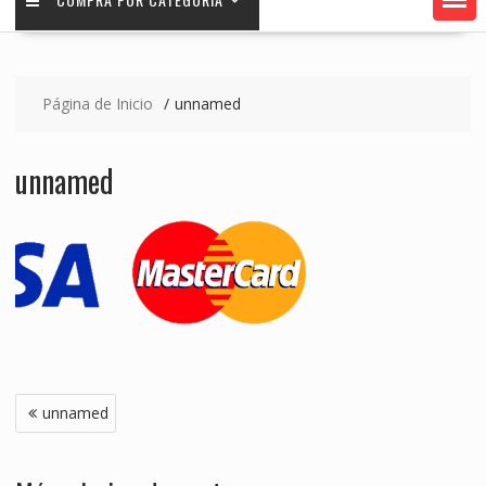
Página de Inicio
unnamed
unnamed
Navegación
unnamed
de
entradas