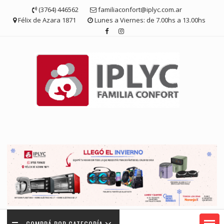
Saltar
(3764) 446562
familiaconfort@iplyc.com.ar
contenido
Félix de Azara 1871
Lunes a Viernes: de 7.00hs a 13.00hs
COMPRÁ POR CATEGORÍA