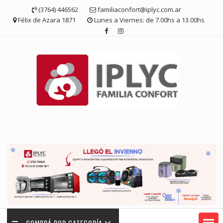
Saltar
(3764) 446562
familiaconfort@iplyc.com.ar
contenido
Félix de Azara 1871
Lunes a Viernes: de 7.00hs a 13.00hs
COMPRÁ POR CATEGORÍA