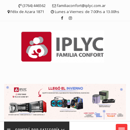
Saltar
(3764) 446562
familiaconfort@iplyc.com.ar
contenido
Félix de Azara 1871
Lunes a Viernes: de 7.00hs a 13.00hs
COMPRÁ POR CATEGORÍA