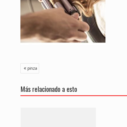
Navegación
pinza
de
entradas
Más relacionado a esto