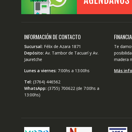
INFORMACIÓN DE CONTACTO
FINANCI
Sucursal:
Félix de Azara 1871
Te damos
Depósito:
Av. Tambor de Tacuarí y Av.
posibili
Jauretche
madera m
Lunes a viernes:
7:00hs a 13:00hs
Más inf
Tel:
(3764) 446562
WhatsApp:
(3755) 700622 (de 7:00hs a
13:00hs)