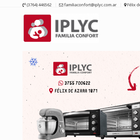
Saltar
(3764) 446562
familiaconfort@iplyc.com.ar
Félix 
contenido