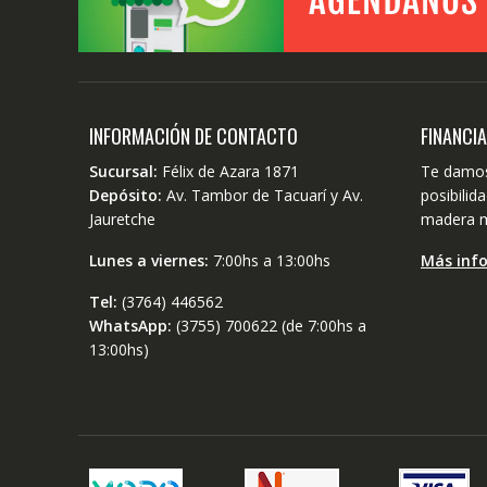
INFORMACIÓN DE CONTACTO
FINANCI
Sucursal:
Félix de Azara 1871
Te damos
Depósito:
Av. Tambor de Tacuarí y Av.
posibili
Jauretche
madera m
Lunes a viernes:
7:00hs a 13:00hs
Más inf
Tel:
(3764) 446562
WhatsApp:
(3755) 700622 (de 7:00hs a
13:00hs)