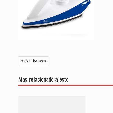
Navegación
plancha-seca-
de
entradas
Más relacionado a esto