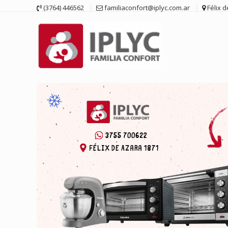
Saltar
(3764) 446562
familiaconfort@iplyc.com.ar
Félix 
contenido