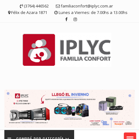
Saltar
(3764) 446562
familiaconfort@iplyc.com.ar
contenido
Félix de Azara 1871
Lunes a Viernes: de 7.00hs a 13.00hs
COMPRÁ POR CATEGORÍA