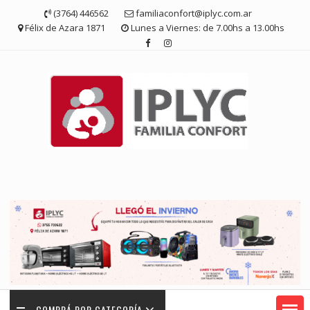
Saltar
(3764) 446562
familiaconfort@iplyc.com.ar
contenido
Félix de Azara 1871
Lunes a Viernes: de 7.00hs a 13.00hs
COMPRÁ POR CATEGORÍA