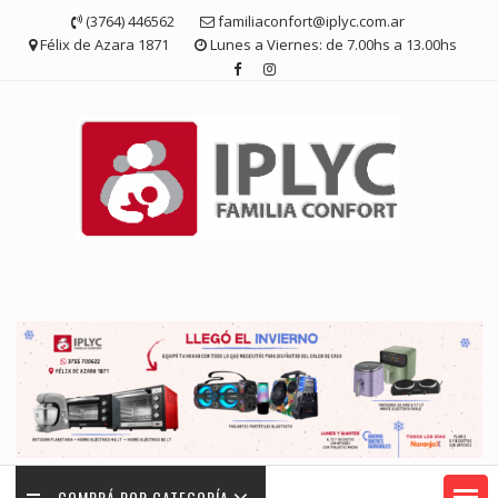
Saltar
(3764) 446562
familiaconfort@iplyc.com.ar
contenido
Félix de Azara 1871
Lunes a Viernes: de 7.00hs a 13.00hs
COMPRÁ POR CATEGORÍA