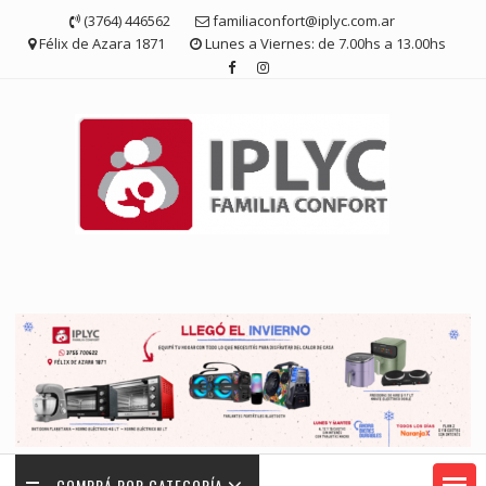
Saltar
(3764) 446562
familiaconfort@iplyc.com.ar
contenido
Félix de Azara 1871
Lunes a Viernes: de 7.00hs a 13.00hs
COMPRÁ POR CATEGORÍA