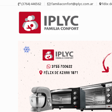
Saltar
(3764) 446562
familiaconfort@iplyc.com.ar
Félix 
contenido