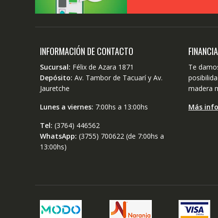
INFORMACIÓN DE CONTACTO
FINANCI
Sucursal:
Félix de Azara 1871
Te damos
Depósito:
Av. Tambor de Tacuarí y Av.
posibili
Jauretche
madera m
Lunes a viernes:
7:00hs a 13:00hs
Más inf
Tel:
(3764) 446562
WhatsApp:
(3755) 700622 (de 7:00hs a
13:00hs)